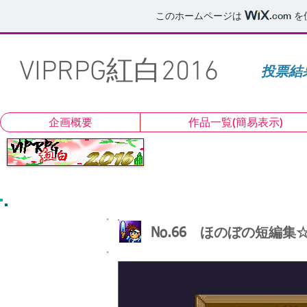
このホームページは
.com
を
VIPRPG紅白2016
投票結
企画概要
作品一覧(簡易表示)
No.66 ほのぼの短編集